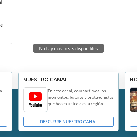
l
de
No hay más posts disponibles
NUESTRO CANAL
N
a
En este canal, compartimos los
momentos, lugares y protagonistas
que hacen única a esta región.
DESCUBRE NUESTRO CANAL