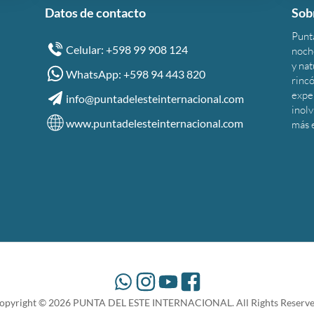
Datos de contacto
Sob
Punta
Celular: +598 99 908 124
noche
y na
WhatsApp: +598 94 443 820
rincó
expe
info@puntadelesteinternacional.com
inolv
www.puntadelesteinternacional.com
más 
opyright ©
2026
PUNTA DEL ESTE INTERNACIONAL. All Rights Reserve