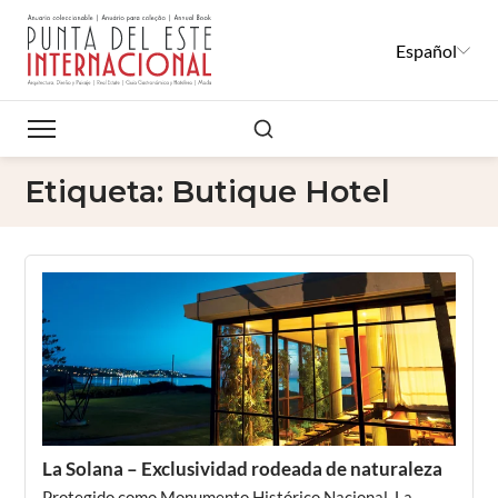
Español
Buscar
Etiqueta:
Butique Hotel
La Solana – Exclusividad rodeada de naturaleza
Protegido como Monumento Histórico Nacional, La