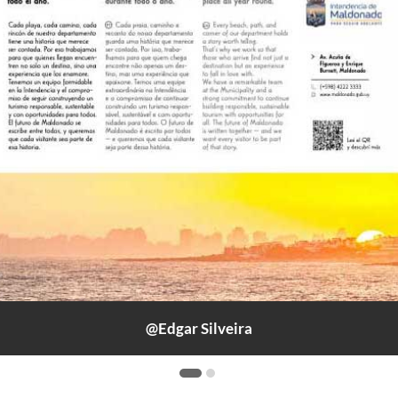
@Edgar Silveira
@Mintur