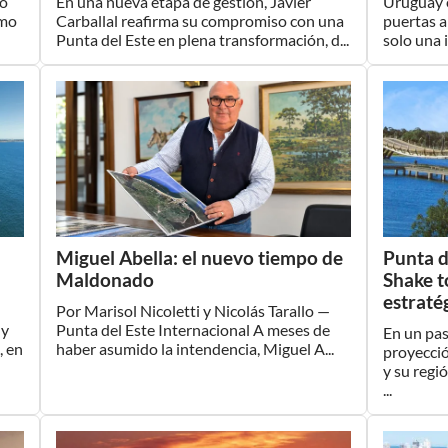
io
En una nueva etapa de gestión, Javier
Uruguay e
smo
Carballal reafirma su compromiso con una
puertas a
Punta del Este en plena transformación, d...
solo una i
Miguel Abella: el nuevo tiempo de
Punta d
Maldonado
Shake t
estraté
Por Marisol Nicoletti y Nicolás Tarallo —
 y
Punta del Este Internacional A meses de
En un pas
, en
haber asumido la intendencia, Miguel A...
proyecció
y su regi
...