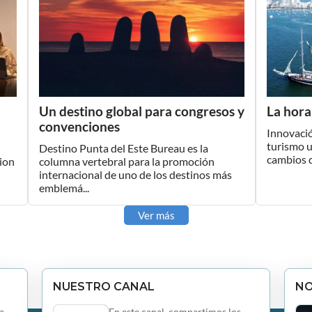
Un destino global para congresos y
La hora
convenciones
Innovació
turismo 
Destino Punta del Este Bureau es la
cambios qu
ion
columna vertebral para la promoción
internacional de uno de los destinos más
emblemá...
Ver más
NUESTRO CANAL
N
a
En este canal, compartimos los