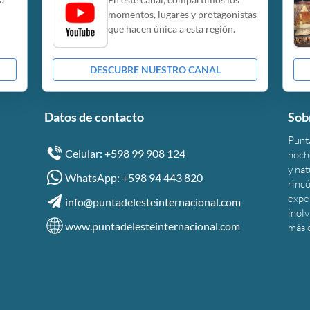
momentos, lugares y protagonistas
que hacen única a esta región.
DESCUBRE NUESTRO CANAL
Datos de contacto
Sob
Punta
Celular: +598 99 908 124
noche
y na
WhatsApp: +598 94 443 820
rincó
expe
info@puntadelesteinternacional.com
inolv
www.puntadelesteinternacional.com
más 