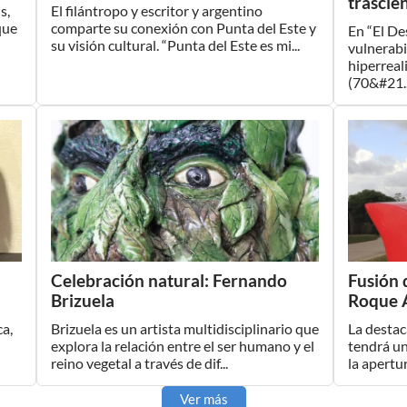
trascie
s,
El filántropo y escritor y argentino
que
comparte su conexión con Punta del Este y
En “El De
su visión cultural. “Punta del Este es mi...
vulnerabi
hiperreal
(70&#21..
Celebración natural: Fernando
Fusión 
Brizuela
Roque 
ca,
Brizuela es un artista multidisciplinario que
La desta
explora la relación entre el ser humano y el
tendrá un
reino vegetal a través de dif...
la apertur
Ver más