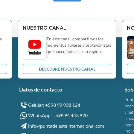
NUESTRO CANAL
N
a
En este canal, compartimos los
momentos, lugares y protagonistas
que hacen única a esta región.
DESCUBRE NUESTRO CANAL
Datos de contacto
Sob
Punta
Celular: +598 99 908 124
noche
y na
WhatsApp: +598 94 443 820
rincó
expe
info@puntadelesteinternacional.com
inolv