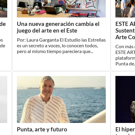
 de
Una nueva generación cambia el
ESTE A
juego del arte en el Este
Sustent
Arte C
os
Por: Laura Garganta El Estudio las Estrellas
ode
es un secreto a voces, lo conocen todos,
Con más d
pero al mismo tiempo pareciera que...
ESTE ART
plataform
Punta de..
Punta, arte y futuro
El hipe