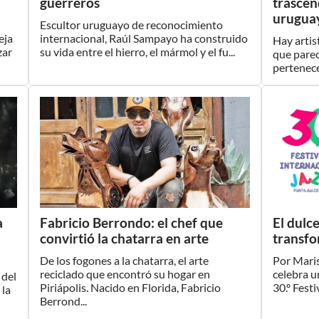
guerreros
trascen
urugua
Escultor uruguayo de reconocimiento
eja
internacional, Raúl Sampayo ha construido
Hay artis
zar
su vida entre el hierro, el mármol y el fu...
que parec
pertenece
a
Fabricio Berrondo: el chef que
El dulc
convirtió la chatarra en arte
transf
De los fogones a la chatarra, el arte
Por Maris
reciclado que encontró su hogar en
celebra u
 del
Piriápolis. Nacido en Florida, Fabricio
30.º Festi
 la
Berrond...