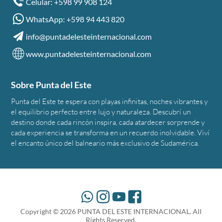
Celular: +598 99 908 124
WhatsApp: +598 94 443 820
info@puntadelesteinternacional.com
www.puntadelesteinternacional.com
Sobre Punta del Este
Punta del Este te espera con playas infinitas, noches vibrantes y
el equilibrio perfecto entre lujo y naturaleza. Descubrí un
destino donde cada rincón inspira, cada atardecer sorprende y
cada experiencia se transforma en un recuerdo inolvidable. Viví
el encanto único del balneario más exclusivo de Sudamérica.
Copyright ©
2026
PUNTA DEL ESTE INTERNACIONAL. All
Rights Reserved.