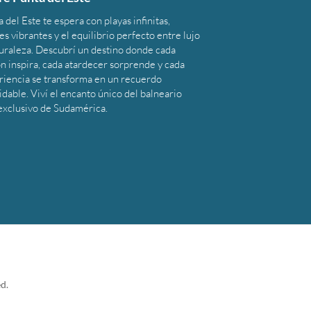
 del Este te espera con playas infinitas,
s vibrantes y el equilibrio perfecto entre lujo
turaleza. Descubrí un destino donde cada
n inspira, cada atardecer sorprende y cada
riencia se transforma en un recuerdo
idable. Viví el encanto único del balneario
exclusivo de Sudamérica.
d.