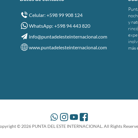
Punta
Celular: +598 99 908 124
noche
y na
WhatsApp: +598 94 443 820
rincó
expe
info@puntadelesteinternacional.com
inolv
www.puntadelesteinternacional.com
más 
opyright ©
2026
PUNTA DEL ESTE INTERNACIONAL. All Rights Reserve