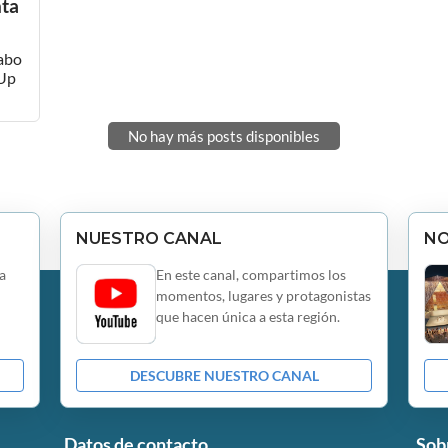
ta
cabo
 Up
No hay más posts disponibles
NUESTRO CANAL
N
a
En este canal, compartimos los
momentos, lugares y protagonistas
que hacen única a esta región.
DESCUBRE NUESTRO CANAL
Datos de contacto
Sob