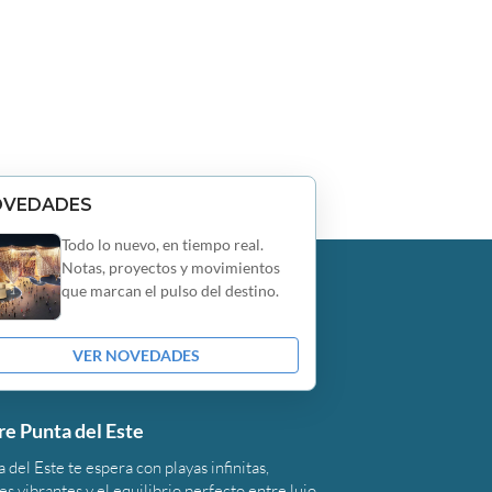
OVEDADES
Todo lo nuevo, en tiempo real.
Notas, proyectos y movimientos
que marcan el pulso del destino.
VER NOVEDADES
re Punta del Este
 del Este te espera con playas infinitas,
s vibrantes y el equilibrio perfecto entre lujo