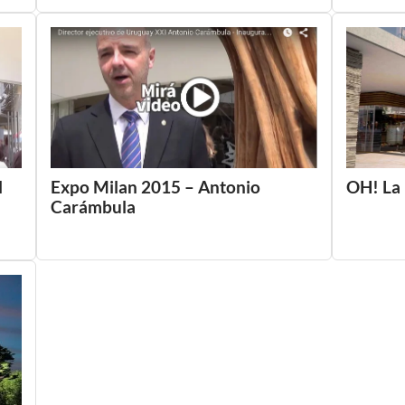
l
Expo Milan 2015 – Antonio
OH! La
Carámbula