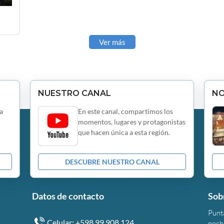
Ver más
NUESTRO CANAL
N
a
En este canal, compartimos los
momentos, lugares y protagonistas
que hacen única a esta región.
DESCUBRE NUESTRO CANAL
Datos de contacto
Sob
Punta
Celular: +598 99 908 124
noche