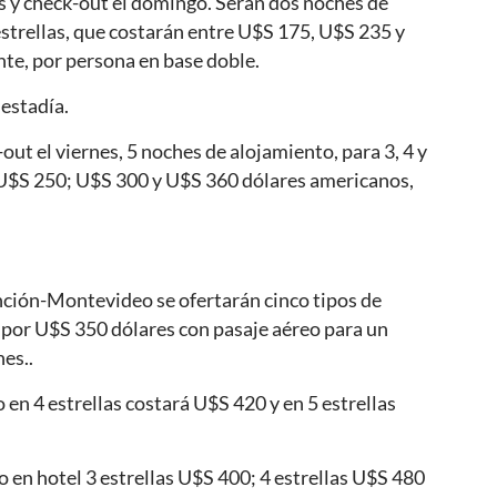
s y check-out el domingo. Serán dos noches de
 estrellas, que costarán entre U$S 175, U$S 235 y
te, por persona en base doble.
 estadía.
ut el viernes, 5 noches de alojamiento, para 3, 4 y
e U$S 250; U$S 300 y U$S 360 dólares americanos,
nción-Montevideo se ofertarán cinco tipos de
es por U$S 350 dólares con pasaje aéreo para un
hes..
 en 4 estrellas costará U$S 420 y en 5 estrellas
o en hotel 3 estrellas U$S 400; 4 estrellas U$S 480