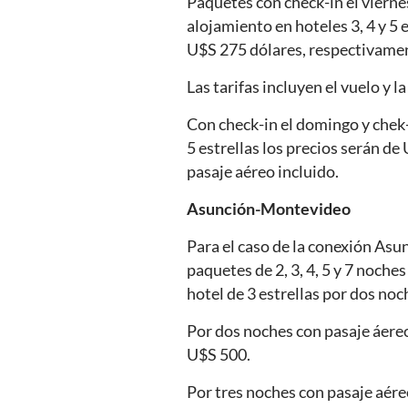
Paquetes con check-in el vierne
alojamiento en hoteles 3, 4 y 5
U$S 275 dólares, respectivamen
Las tarifas incluyen el vuelo y la
Con check-in el domingo y chek-o
5 estrellas los precios serán d
pasaje aéreo incluido.
Asunción-Montevideo
Para el caso de la conexión Asu
paquetes de 2, 3, 4, 5 y 7 noch
hotel de 3 estrellas por dos noc
Por dos noches con pasaje áereo
U$S 500.
Por tres noches con pasaje aére