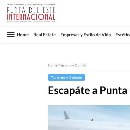
Home
Real Estate
Empresas y Estilo de Vida
Estétic
Home
Turismo y Opinión
Turismo y Opinión
Escapáte a Punta 