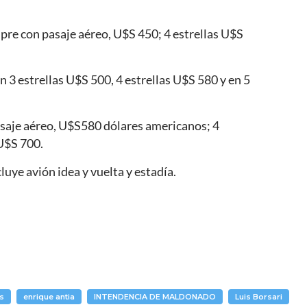
mpre con pasaje aéreo, U$S 450; 4 estrellas U$S
n 3 estrellas U$S 500, 4 estrellas U$S 580 y en 5
pasaje aéreo, U$S580 dólares americanos; 4
 U$S 700.
luye avión idea y vuelta y estadía.
os
enrique antia
INTENDENCIA DE MALDONADO
Luis Borsari