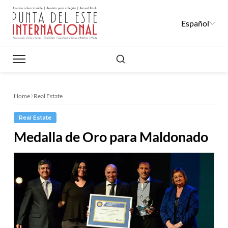
Español
Buscar
Home
Real Estate
Real Estate
Medalla de Oro para Maldonado