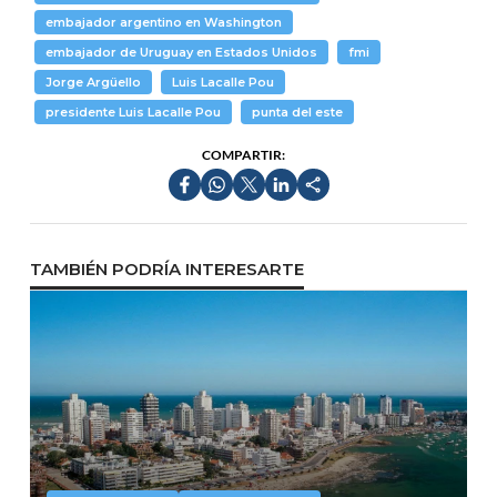
embajador argentino en Washington
embajador de Uruguay en Estados Unidos
fmi
Jorge Argüello
Luis Lacalle Pou
presidente Luis Lacalle Pou
punta del este
COMPARTIR:
TAMBIÉN PODRÍA INTERESARTE