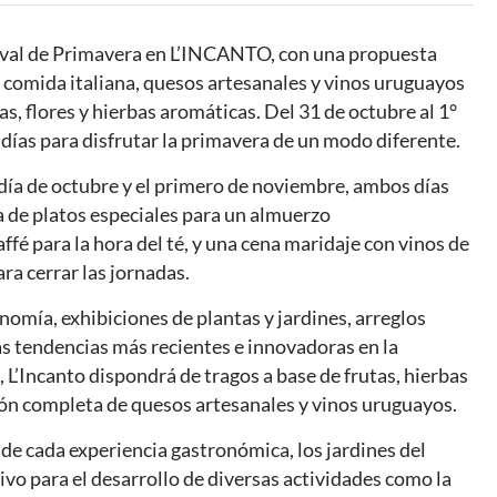
stival de Primavera en L’INCANTO, con una propuesta
 comida italiana, quesos artesanales y vinos uruguayos
, flores y hierbas aromáticas. Del 31 de octubre al 1°
 días para disfrutar la primavera de un modo diferente.
o día de octubre y el primero de noviembre, ambos días
a de platos especiales para un almuerzo
ffé para la hora del té, y una cena maridaje con vinos de
a cerrar las jornadas.
onomía, exhibiciones de plantas y jardines, arreglos
las tendencias más recientes e innovadoras en la
 L’Incanto dispondrá de tragos a base de frutas, hierbas
ión completa de quesos artesanales y vinos uruguayos.
 de cada experiencia gastronómica, los jardines del
ivo para el desarrollo de diversas actividades como la