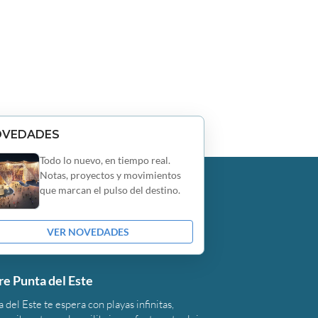
OVEDADES
Todo lo nuevo, en tiempo real.
Notas, proyectos y movimientos
que marcan el pulso del destino.
VER NOVEDADES
re Punta del Este
 del Este te espera con playas infinitas,