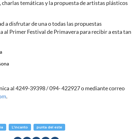
, charlas temáticas y la propuesta de artistas plásticos
ad a disfrutar de una o todas las propuestas
 al Primer Festival de Primavera para recibir a esta tan
a
sona
ónica al 4249-39398 / 094- 422927 o mediante correo
com
.
ia
L'incanto
punta del este