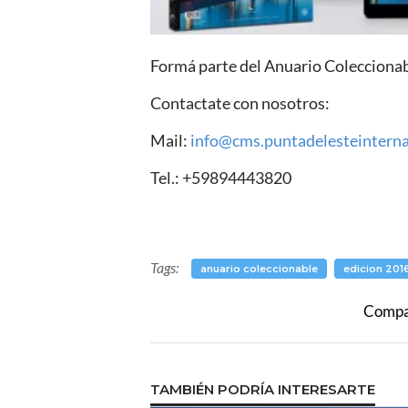
Formá parte del Anuario Coleccionab
Contactate con nosotros:
Mail:
info@cms.puntadelesteintern
Tel.: +59894443820
Tags:
anuario coleccionable
edicion 201
Compar
TAMBIÉN PODRÍA INTERESARTE