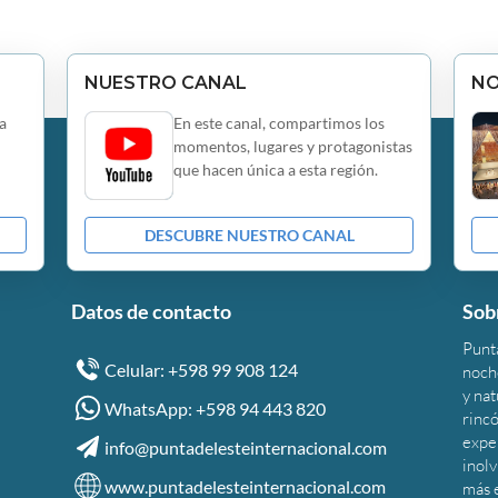
NUESTRO CANAL
N
a
En este canal, compartimos los
momentos, lugares y protagonistas
que hacen única a esta región.
DESCUBRE NUESTRO CANAL
Datos de contacto
Sob
Punta
Celular: +598 99 908 124
noche
y na
WhatsApp: +598 94 443 820
rincó
expe
info@puntadelesteinternacional.com
inolv
www.puntadelesteinternacional.com
más 