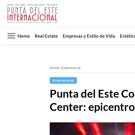
Home
Real Estate
Empresas y Estilo de Vida
Estétic
Home
Empresarial
Empresarial
Punta del Este Co
Center: epicentro