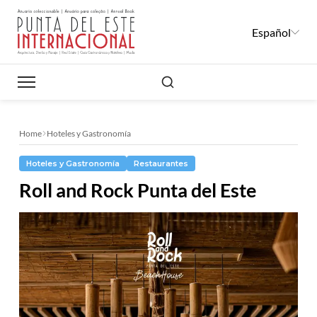
Español
Buscar
Home
Hoteles y Gastronomía
Hoteles y Gastronomía
Restaurantes
Roll and Rock Punta del Este