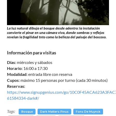
La luz
natural dibuja el bosque desde adentro: la instalación
convierte el pinar en una cámara viva, donde sombras y reflejos
revelan la fragilidad tnto como la belleza del paisaje del boscoso.
Información para visitas
Días:
miércoles y sábados
Horario:
16:00 a 17:30
Modalidad:
entrada libre con reserva
Cupos:
máximo 15 personas por turno (cada 30 minutos)
Reservas:
https://www.signupgenius.com/go/10C0F45ACA623A3FAC
61584334-dark#/
Tags:
Bosque
Dark Matters Pinus
Fons De Muynck